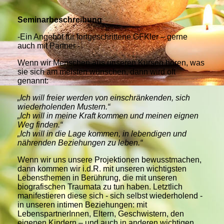
Seminarbeschreibung
-Ein Angebot für fortgeschrittene GFKler – gerne
auch mit Partner -
Wenn wir Menschen aus unseren Kursen hören, was
sie sich am meisten wünschen, dann wird oft
genannt:
„Ich will freier werden von einschränkenden, sich
wiederholenden Mustern.“
„Ich will in meine Kraft kommen und meinen eignen
Weg finden.“
„Ich will in die Lage kommen, in lebendigen und
nährenden Beziehungen zu leben.“
Wenn wir uns unsere Projektionen bewusstmachen,
dann kommen wir i.d.R. mit unseren wichtigsten
Lebensthemen in Berührung, die mit unseren
biografischen Traumata zu tun haben. Letztlich
manifestieren diese sich - sich selbst wiederholend -
in unseren intimen Beziehungen: mit
LebenspartnerInnen, Eltern, Geschwistern, den
eigenen Kindern – und auch in anderen wichtigen