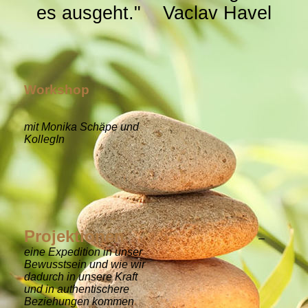
es ausgeht." Vaclav Havel
Workshop
mit Monika Schäpe und
KollegIn
Projektionen
–
eine Expedition in unser
Bewusstsein und wie wir
dadurch in unsere Kraft
und in authentischere
Beziehungen kommen