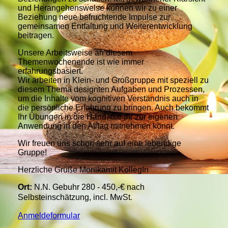
und Herangehensweise können wir zu einer
Beziehung neue befruchtende Impulse zur
gemeinsamen Entfaltung und Weiterentwicklung
beitragen.
Unsere Arbeitsweise an diesem
Themenwochenende ist wie immer
erfahrungsbasiert.
Wir arbeiten in Klein- und Großgruppe mit speziell zu
diesem Thema designten Aufgaben und Prozessen,
um die Inhalte vom kognitiven Verständnis auch in
die persönliche Erfahrung zu bringen. Auch bekommt
Ihr Übungen in die Hand, die Ihr zur eigenen
Anwendung in den Alltag mitnehmen könnt.
Wir freuen uns schon sehr auf eine lebendige
Gruppe!
Herzliche Grüße Monikamit KollegIn
Ort:
N.N. Gebuhr 280 - 450,-€ nach
Selbsteinschätzung, incl. MwSt
.
Anmeldeformular