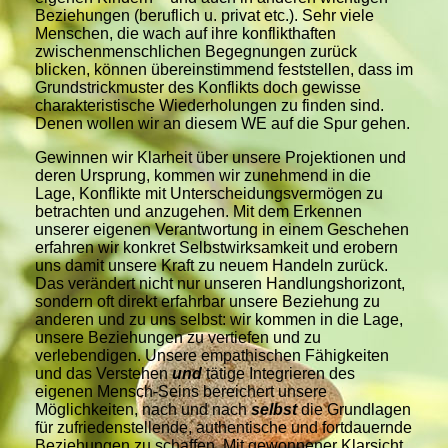
Beziehungen (beruflich u. privat etc.). Sehr viele
Menschen, die wach auf ihre konflikthaften
zwischenmenschlichen Begegnungen zurück
blicken, können übereinstimmend feststellen, dass im
Grundstrickmuster des Konflikts doch gewisse
charakteristische Wiederholungen zu finden sind.
Denen wollen wir an diesem WE auf die Spur gehen.
Gewinnen wir Klarheit über unsere Projektionen und
deren Ursprung, kommen wir zunehmend in die
Lage, Konflikte mit Unterscheidungsvermögen zu
betrachten und anzugehen. Mit dem Erkennen
unserer eigenen Verantwortung in einem Geschehen
erfahren wir konkret Selbstwirksamkeit und erobern
uns damit unsere Kraft zu neuem Handeln zurück.
Das verändert nicht nur unseren Handlungshorizont,
sondern oft direkt erfahrbar unsere Beziehung zu
anderen und zu uns selbst: wir kommen in die Lage,
unsere Beziehungen zu vertiefen und zu
verlebendigen. Unsere empathischen Fähigkeiten
und das Verstehen
und
tätige Integrieren des
eigenen Mensch-Seins bereichert unsere
Möglichkeiten, nach und nach
selbst
die Grundlagen
für zufriedenstellende, authentische und fortdauernde
Beziehungen zu schaffen. Mit gewonnener Klarsicht