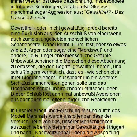
Immer wieder löst diese Bezeichnung, insbesondere
in Inhouse Schulungen, vorab große Skepsis,
manchmal sogar Aggression aus:
"Gewaltfrei? - Das
brauch´ich nicht!"
Gewaltfrei - oder "nicht gewalttätig" drückt bereits
eine Exklusion aus, den Ausschluß von einer wenn
auch zumeist ungeliebten menschlichen
Schattenseite. Dabei kennt u.Erm. fast jeder so etwas
wie z.B. Arger, oder sogar eine "Mordswut" und
andere, i.d.R. ungeliebte menschliche Gefühle.
Unbewußt scheinen die Menschen diese Abtrennung
zu erfassen, die den Begriff "gewaltfrei" hören , und
schlußfolgern vermutlich, dass es - wie schon oft in
ihrer Biografie erlebt - nur wieder um ein weiteres
Sich-Zusammenreißen gehen solle und das
Hochhalten schier unerreichbarer ethischer Ideen.
Dieser Schluß löst dann mal unbewußt Aversionen
aus oder auch mal offene, ärgerliche Reaktionen. -
In unserer Arbeit und Forschung mit und durch das
Modell Marshalls wurde uns offenbar, dass der
Versuch, Teile von uns, unserer Menschlichkeit
auszuschließen, widerum nur Gewalttätigkeit triggert
und nährt . Nachvollziehbar - denn die Abspaltung