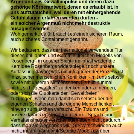
Ärger und z.B. Gewaltimpulse und deren dazu
gehörige Körperantwort, denen es erlaubt ist, in
uns aufzutauchen, weil deren mit einhergehende
Gefühlslagen erfahren werden dürfen -
ein solcher Ärger muß nicht mehr destruktiv
ausagiert werden.
Wohlgemerkt: dafür braucht es einen sicheren Raum,
auch sicheres Containment genannt.
Wir bedauern, dass der international verwendete Titel
dieses brillianten und extrem hilfreichen Modells von
Rosenberg - in unserer Sicht - im Inhalt weder die
Kernidee Rosenbergs widerspiegelt noch unsere
Auffassung davon, was ein integrierender Prozess ist
in zwischenmenschlichen Konflikten - mit uns selbst
sowie mit unseren Mitmenschen. Es hilft nunmal
nicht, sich "gewaltfrei" zu denken oder zu nennen,
oder sich die Clubkarte der "Gewaltfreien"
zuzulegen, wenn man damit sich selbst über die
eigenen Schatten und die eigene Menschlichkeit
hinweg zu täuschen versucht. Ein Trauma und
unsere daraus entstandenen Denk-, Sprach- und
Verhaltensmuster verschwinden eben nicht dadurch,
dass man sie weghaben will. Sie verschwinden auch
nicht, indem man ein 4-Schritte-Modell darüber