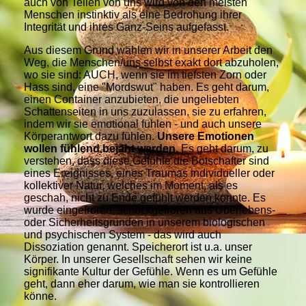
auch von Teilen von uns wird von den meisten
Menschen instinktiv als eine Bedrohung ihrer
Integrität und ihres Ganz-Seins aufgefasst.
Aus diesem Grund wählen wir in unserer Arbeit den
Weg, die Menschen/uns selbst exakt dort abzuholen,
wo sie sind: AUCH, wenn sie im tiefsten Zorn oder
Hass sind, eine "Mordswut" haben. Es geht darum,
einen Container anzubieten, die ungeliebten
Schattenseiten in uns zuzulassen, sie zu erfahren,
indem wir sie emotional fühlen - und auch unsere
Körperantwort dazu fühlen.
Unsere Emotionen
wollen fühlend bejaht werden
. Es geht darum, zu
verstehen, dass diese Gefühle die Botschafter sind
eines Ereignisses, eines Traumas individueller oder
kollektiver Natur, welches im Moment, als es
geschah, nicht zu Ende gefühlt werden konnte. Es
wurde eingefroren, schockgefroren aus Überlebens-
oder Sicherheitsgründen in unserem biologischen
und psychischen System - das wird auch
Dissoziation genannt. Speicherort ist u.a. unser
Körper. In unserer Gesellschaft sehen wir keine
signifikante Kultur der Gefühle. Wenn es um Gefühle
geht, dann eher darum, wie man sie kontrollieren
könne.