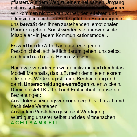
pflastert. Auf dem Weg zu einem heilsamen Umgang
mit uns selbst kommen wir nicht an uns selbst vorbei.
Wir kommen nicht daran vorbei, den erlebten und
offensichtlich nicht zu Ende gelebten Erfahrungen in
uns
bewußt
den ihnen zustehenden, emotionalen
Raum zu geben. Sonst werden sie unerwünschte
Mitspieler - in jedem Kommunikationsmodell.
Es wird bei der Arbeit an unserer eigenen
Persönlichkeit schließlich darum gehen, uns selbst
nach und nach ganz Heimat zu sein.
Nach wie vor arbeiten wir definitiv mit und durch das
Modell Marshalls, das u.E. mehr denn je ein extrem
effizientes Werkzeug ist, reine Beobachtung und
damit
Unterscheidungs-vermögen
zu entwickeln.
Damit entsteht Klarheit und Einfachheit in unseren
Beziehungen:
Aus Unterscheidungsvermögen ergibt sich nach und
nach tiefes Verstehen.
Aus tiefem Verstehen geschieht Würdigung.
Würdigung unserer selbst und des Mitmenschen.
A C H T S A M K E I T .