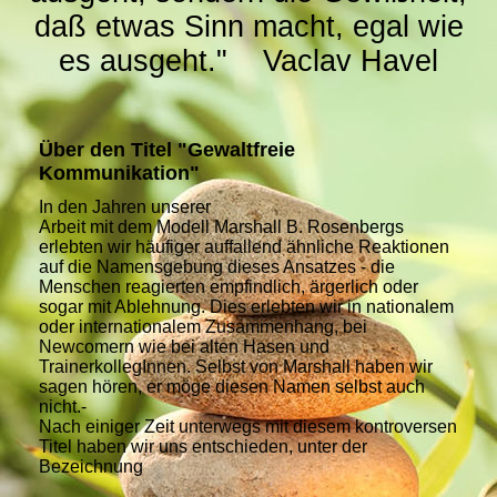
daß etwas Sinn macht, egal wie
es ausgeht." Vaclav Havel
Über den Titel "Gewaltfreie
Kommunikation"
In den Jahren unserer
Arbeit mit dem Modell Marshall B. Rosenbergs
erlebten wir häufiger auffallend ähnliche Reaktionen
auf die
Namensgebung
dieses Ansatzes - die
Menschen reagierten empfindlich, ärgerlich oder
sogar mit Ablehnung. Dies erlebten wir in nationalem
oder internationalem Zusammenhang, bei
Newcomern wie bei alten Hasen und
TrainerkollegInnen. Selbst von Marshall haben wir
sagen hören, er möge diesen Namen selbst auch
nicht.-
Nach einiger Zeit unterwegs mit diesem kontroversen
Titel haben wir uns entschieden, unter der
Bezeichnung