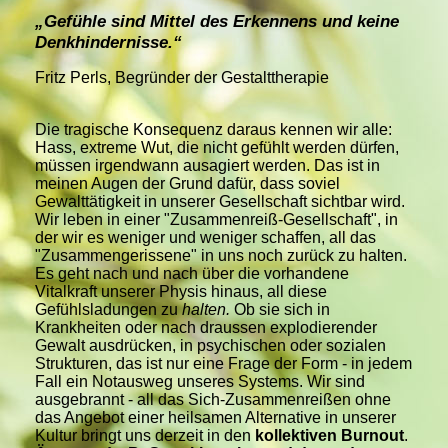
„Gefühle sind Mittel des Erkennens und keine
Denkhindernisse.“
Fritz Perls, Begründer der Gestalttherapie
Die tragische Konsequenz daraus kennen wir alle:
Hass, extreme Wut, die nicht gefühlt werden dürfen,
müssen irgendwann ausagiert werden. Das ist in
meinen Augen der Grund dafür, dass soviel
Gewalttätigkeit in unserer Gesellschaft sichtbar wird.
Wir leben in einer "Zusammenreiß-Gesellschaft", in
der wir es weniger und weniger schaffen, all das
"Zusammengerissene" in uns noch zurück zu halten.
Es geht nach und nach über die vorhandene
Vitalkraft unserer Physis hinaus, all diese
Gefühlsladungen zu
halten.
Ob sie sich in
Krankheiten oder nach draussen explodierender
Gewalt ausdrücken, in psychischen oder sozialen
Strukturen, das ist nur eine Frage der Form - in jedem
Fall ein Notausweg unseres Systems. Wir sind
ausgebrannt - all das Sich-Zusammenreißen ohne
das Angebot einer heilsamen Alternative in unserer
Kultur bringt uns derzeit in den
kollektiven Burnout
.