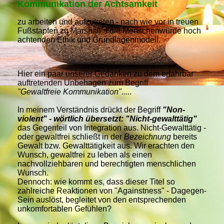
Kommunikation der Achtsamkeit
zu arbeiten und aufzutreten - nach wie vor in treuen
Fußstapfen zu Marshall´s die Menschenwürde hoch
achtenden Ethik und Grundlagenmodell.
Hier ein paar unserer Gedanken zu dem erfahrbar
auftretenden Unbehagen zum Begriff
"Gewaltfreie Kommunikation"
.....
In meinem Verständnis drückt der Begriff
"Non-
violent" - wörtlich übersetzt: "Nicht-gewalttätig"
das Gegenteil von Integration aus. Nicht-Gewalttätig -
oder gewaltfrei schließt in der
Bezeichnung
bereits
Gewalt bzw. Gewalttätigkeit aus. Wir erachten den
Wunsch, gewaltfrei zu leben als einen
nachvollziehbaren und berechtigten menschlichen
Wunsch.
Dennoch: wie kommt es, dass dieser Titel so
zahlreiche Reaktionen von "Againstness" - Dagegen-
Sein auslöst, begleitet von den entsprechenden
unkomfortablen Gefühlen?