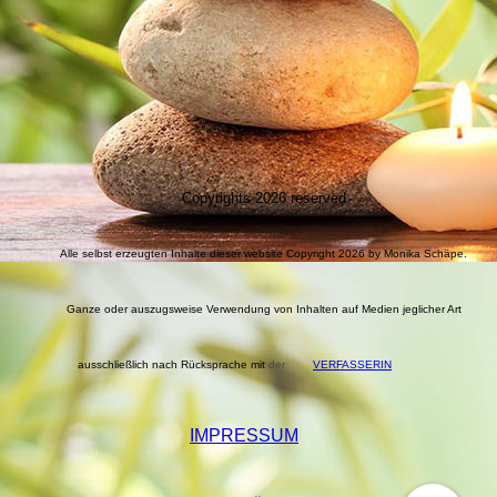
Copyrights 2026 reserved
Alle selbst erzeugten Inhalte dieser website Copyright 2026 by Monika Schäpe.
Ganze oder auszugsweise Verwendung von Inhalten auf Medien jeglicher Art
ausschließlich nach Rücksprache mit
der
VERFASSERIN
IMPRESSUM