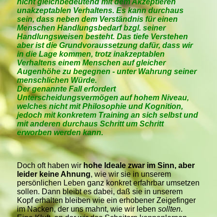
nicht gleichbedeutend mit dem Akzeptieren
unakzeptablen Verhaltens. Es kann durchaus
sein, dass neben dem Verständnis für einen
Menschen Handlungsbedarf bzgl. seiner
Handlungsweisen besteht. Das tiefe Verstehen
aber ist die Grundvoraussetzung dafür, dass wir
in die Lage kommen, trotz inakzeptablen
Verhaltens einem Menschen auf gleicher
Augenhöhe zu begegnen - unter Wahrung seiner
menschlichen Würde.
Der genannte Fall erfordert
Unterscheidungsvermögen auf hohem Niveau,
welches nicht mit Philosophie und Kognition,
jedoch mit konkretem Training an sich selbst und
mit anderen durchaus Schritt um Schritt
erworben werden kann.
Doch oft haben wir
hohe Ideale zwar im Sinn, aber
leider keine Ahnung
, wie wir sie in unserem
persönlichen Leben ganz konkret erfahrbar umsetzen
sollen. Dann bleibt es dabei, daß sie in unserem
Kopf erhalten bleiben wie ein erhobener Zeigefinger
im Nacken, der uns mahnt, wie wir leben
sollten
.