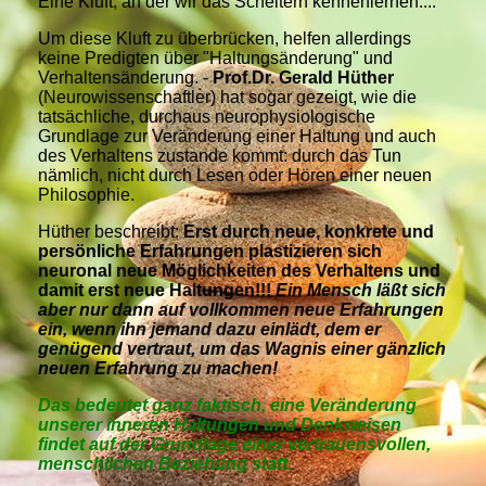
Eine Kluft, an der wir das Scheitern kennenlernen....
Um diese Kluft zu überbrücken,
helfen allerdings
keine Predigten über "Haltungsänderung" und
Verhaltensänderung. -
Prof.Dr. Gerald Hüther
(Neurowissenschaftler) hat sogar gezeigt, wie die
tatsächliche, durchaus neurophysiologische
Grundlage zur Veränderung einer Haltung und auch
des Verhaltens zustande kommt: durch das Tun
nämlich, nicht durch Lesen oder Hören einer neuen
Philosophie.
Hüther beschreibt:
Erst durch neue, konkrete und
persönliche Erfahrungen plastizieren sich
neuronal neue Möglichkeiten des Verhaltens und
damit erst neue Haltungen!!!
Ein Mensch läßt sich
aber nur dann auf vollkommen neue Erfahrungen
ein, wenn ihn jemand dazu einlädt, dem er
genügend vertraut, um das Wagnis einer gänzlich
neuen Erfahrung zu machen!
Das bedeutet ganz faktisch, eine Veränderung
unserer inneren Haltungen und Denkweisen
findet auf der Grundlage einer vertrauensvollen,
menschlichen Beziehung statt.