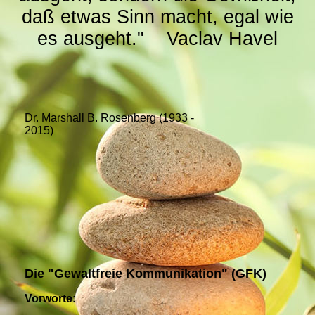
daß etwas Sinn macht, egal wie
es ausgeht." Vaclav Havel
Dr. Marshall B. Rosenberg (1933 -
2015)
Die "Gewaltfreie Kommunikation" (GFK)
Vorworte: