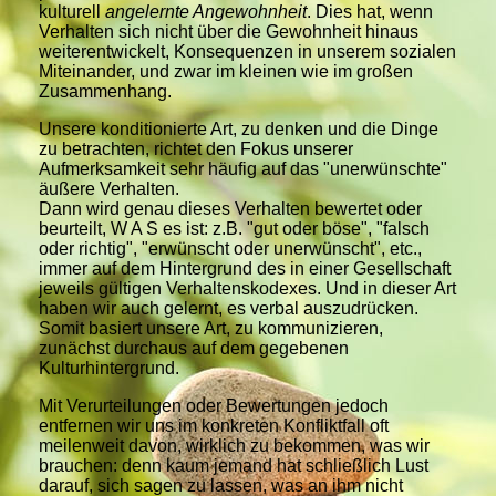
kulturell
angelernte Angewohnheit
.
Dies hat, wenn
Verhalten sich nicht über die Gewohnheit hinaus
weiterentwickelt, Konsequenzen in unserem sozialen
Miteinander, und zwar im kleinen wie im großen
Zusammenhang.
Unsere konditionierte Art, zu denken und die Dinge
zu betrachten, richtet den Fokus unserer
Aufmerksamkeit sehr häufig auf das "unerwünschte"
äußere Verhalten.
Dann wird genau dieses Verhalten bewertet oder
beurteilt, W A S es ist: z.B. "gut oder böse", "falsch
oder richtig", "erwünscht oder unerwünscht", etc.,
immer auf dem Hintergrund des in einer Gesellschaft
jeweils gültigen Verhaltenskodexes. Und in dieser Art
haben wir auch gelernt, es verbal auszudrücken.
Somit basiert unsere Art, zu kommunizieren,
zunächst durchaus auf dem gegebenen
Kulturhintergrund.
Mit Verurteilungen oder Bewertungen jedoch
entfernen wir uns im konkreten Konfliktfall oft
meilenweit davon, wirklich zu bekommen, was wir
brauchen: denn kaum jemand hat schließlich Lust
darauf, sich sagen zu lassen, was an ihm nicht