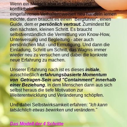
Wenn ein Mensch also in stressigen und
konfliktbeladenen Situationen jenseits von
eingefahrenen Verhaltensweisen neu handeln lernen
möchte, dann braucht es einen "Bergführer", einen
Guide, dem er
persönlich vertraut.
Zumindest für
den nächsten, kleinen Schritt. Es braucht
selbstverständlich die Vermittlung von Know-How,
Unterweisung und Begleitung - aber auch
persönlichen Mut - und Ermutigung. Und dann die
Einladung, Schritt um Schritt, das Wagnis immer
wieder neu zu versuchen und dabei die konkrete
neue Erfahrung zu machen.
Unserer Erfahrung nach ist es dieses
initiale
,
ausschließlich
erfahrungsbasierte
Momentum
von Getragen-Sein und "Containment" innerhalb
einer Beziehung
, in dem Menschen dann aus sich
selbst heraus die tiefe Motivation zur
Weiterentwicklung und Veränderung sch
öpfen.
Und dabei Selbstwirksamkeit erfahren:
"Ich kann
tatsächlich etwas bewirken und verändern."
Das Modell der 4 Schritte