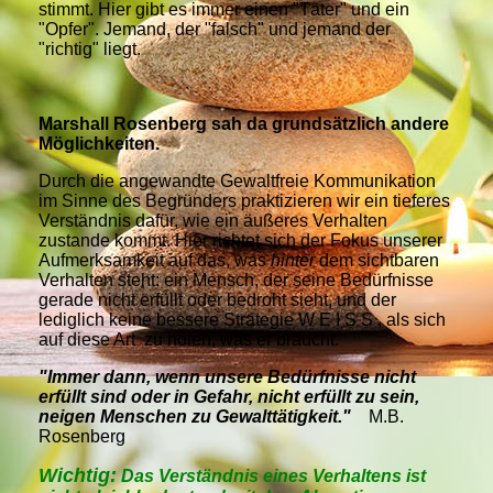
stimmt. Hier gibt es immer einen "Täter" und ein
"Opfer". Jemand, der "falsch" und jemand der
"richtig" liegt.
Marshall Rosenberg sah da grundsätzlich andere
Möglichkeiten.
Durch die angewandte Gewaltfreie Kommunikation
im Sinne des Begründers praktizieren wir ein tieferes
Verständnis dafür, wie ein äußeres Verhalten
zustande kommt. Hier richtet sich der Fokus unserer
Aufmerksamkeit auf das, was
hinter
dem sichtbaren
Verhalten steht: ein Mensch, der seine Bedürfnisse
gerade nicht erfüllt oder bedroht sieht, und der
lediglich keine bessere Strategie W E I S S , als
sich
auf diese Art zu holen, was er braucht.
"Immer dann, wenn unsere Bedürfnisse nicht
erfüllt sind oder in Gefahr, nicht erfüllt zu sein,
neigen Menschen zu Gewalttätigkeit."
M.B.
Rosenberg
Wichtig:
Das Verständnis eines Verhaltens ist