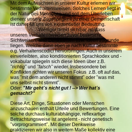
Mit dem Aufwachsen in unserer Kultur erlernen wir
bestimmte Verhaltensweisen. Solches Lernen liegt in
der Natur des Menschen und soll dem Überleben
dienen: unsere Zugehörigkeit zu einer Gemeinschaft
ist daher für uns von existentieller Bedeutung.
Weniger direkt sichtbar ist, dass
unseren Verhaltensweisen zuvor bestimmte
Sichtweisen, also Denkweisen bzw. Ideen zugrunde
liegen. Welche dann eben je nach Kultur bestimmte
o.g. Verhaltenscodici hervorbringen. Auch in unserem
einverleibten, also konditionierten Sprachkodex und -
vokabular spiegeln sich diese Ideen über z.B.
"richtig"
und
"falsch"
wieder.
Insbesondere bei
Konflikten
richten wir unseren Fokus z.B. oft auf das,
was "mit dem anderen nicht stimmt" oder "was mit
uns selbst nicht stimmt".
Oder:
"Mir geht´s nicht gut ! --> Wer hat´s
gemacht?"
Diese Art, Dinge, Situationen oder Menschen
anzuschauen enthält Urteile und Bewertungen. Eine
solche durchaus kulturabhängige, reflexartige
Betrachtungsweise ist angelernt - nicht genetisch
"vorprogrammiert". Mit dieser Denkweise
praktizieren wir also in weitem Maße kollektiv eine